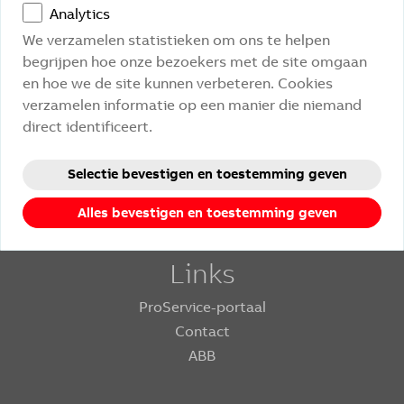
Privacy Policy
Analytics
This site is protected by reCAPTCHA and the Google
and
Terms of Service
apply.
We verzamelen statistieken om ons te helpen
begrijpen hoe onze bezoekers met de site omgaan
en hoe we de site kunnen verbeteren. Cookies
verzamelen informatie op een manier die niemand
direct identificeert.
Selectie bevestigen en toestemming geven
Alles bevestigen en toestemming geven
Links
ProService-portaal
Contact
ABB