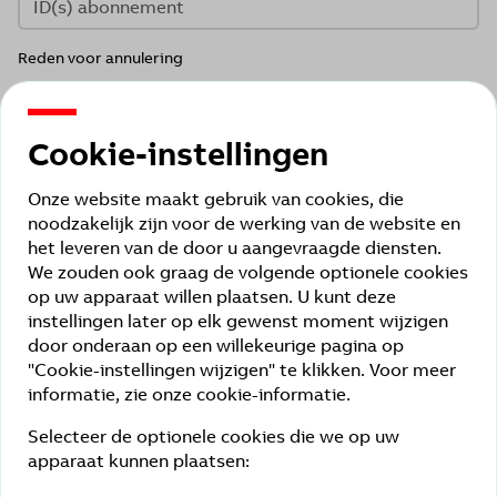
Reden voor annulering
Cookie-instellingen
Kies alle beschikbare abonnementen die u wilt opzeggen:
Onze website maakt gebruik van cookies, die
noodzakelijk zijn voor de werking van de website en
PLUS
het leveren van de door u aangevraagde diensten.
We zouden ook graag de volgende optionele cookies
ProService Portal PRO PLUS
op uw apparaat willen plaatsen. U kunt deze
Toegangscontrole op afstand
instellingen later op elk gewenst moment wijzigen
door onderaan op een willekeurige pagina op
BASIC (Smart Energy)
"Cookie-instellingen wijzigen" te klikken. Voor meer
PREMIUM (Smart Energy)
informatie, zie onze cookie-informatie.
Selecteer de optionele cookies die we op uw
Stuur annulering
apparaat kunnen plaatsen: