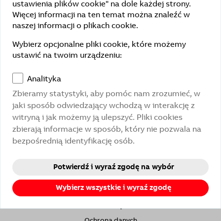
ustawienia plików cookie" na dole każdej strony.
Więcej informacji na ten temat można znaleźć w
naszej informacji o plikach cookie.
Links
Wybierz opcjonalne pliki cookie, które możemy
ustawić na twoim urządzeniu:
Portal ProService
Kontakt
Analityka
ABB
Zbieramy statystyki, aby pomóc nam zrozumieć, w
jaki sposób odwiedzający wchodzą w interakcję z
witryną i jak możemy ją ulepszyć. Pliki cookies
zbierają informacje w sposób, który nie pozwala na
© ABB AG – Busch-Jaeger 2026
bezpośrednią identyfikację osób.
Kontakt
Open-Source
Potwierdź i wyraź zgodę na wybór
Impressum
Wybierz wszystkie i wyraź zgodę
Dostępność
Warunki korzystania
Ochrona danych